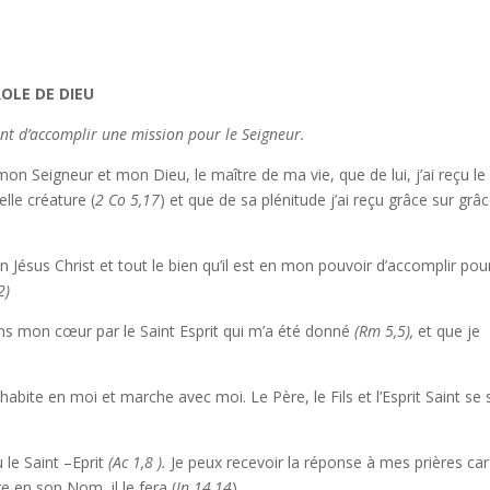
OLE DE DIEU
nt d’accomplir une mission pour le Seigneur.
n Seigneur et mon Dieu, le maître de ma vie, que de lui, j’ai reçu le
elle créature (
2 Co 5,17
) et que de sa plénitude j’ai reçu grâce sur grâc
 Jésus Christ et tout le bien qu’il est en mon pouvoir d’accomplir pour
2)
ns mon cœur par le Saint Esprit qui m’a été donné
(Rm 5,5),
et que je
habite en moi et marche avec moi. Le Père, le Fils et l’Esprit Saint se
 le Saint –Eprit
(Ac 1,8 ).
Je peux recevoir la réponse à mes prières car
e en son Nom, il le fera (
Jn 14,14
)