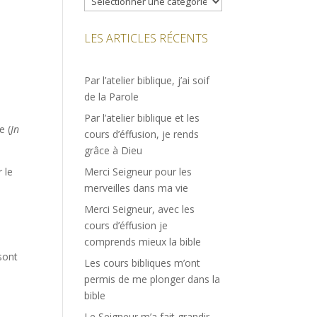
LES ARTICLES RÉCENTS
Par l’atelier biblique, j’ai soif
de la Parole
Par l’atelier biblique et les
e (
Jn
cours d’éffusion, je rends
grâce à Dieu
 le
Merci Seigneur pour les
merveilles dans ma vie
Merci Seigneur, avec les
cours d’éffusion je
comprends mieux la bible
 sont
Les cours bibliques m’ont
permis de me plonger dans la
bible
Le Seigneur m’a fait grandir