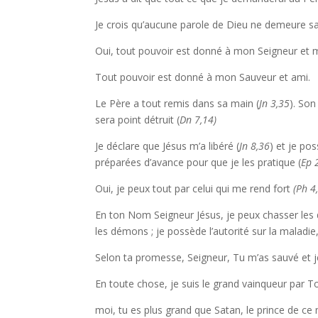
Je crois qu’aucune parole de Dieu ne demeure sa
Oui, tout pouvoir est donné à mon Seigneur et maî
Tout pouvoir est donné à mon Sauveur et ami.
Le Père a tout remis dans sa main (
Jn 3,35
). So
sera point détruit (
Dn 7,14)
Je déclare que Jésus m’a libéré (
Jn 8,36
) et je po
préparées d’avance pour que je les pratique (
Ep 2
Oui, je peux tout par celui qui me rend fort
(Ph 4
En ton Nom Seigneur Jésus, je peux chasser les
les démons ; je possède l’autorité sur la maladi
Selon ta promesse, Seigneur, Tu m’as sauvé et je
En toute chose, je suis le grand vainqueur par To
moi, tu es plus grand que Satan, le prince de ce