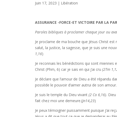
Juin 17, 2023
|
Libération
ASSURANCE -FORCE-ET VICTOIRE PAR LA PAR
Paroles bibliques à proclamer chaque jour ou ava
Je proclame de ma bouche que Jésus Christ est mo
salut, la justice, la sagesse, que je suis une nouv
1,16
)
Je reconnais les bénédictions qui sont miennes en
Christ (Phm, 6) car je sais en qui j’ai cru
(2Tm 1,1
Je déclare que l’amour de Dieu a été répandu da
possède le pouvoir d’aimer autrui de son amour.
Je suis le temple du Dieu vivant
(2 Co 6,16).
Dieu 
fait chez moi une demeure.(
Jn14,23
)
Je peux témoigner puissamment puisque j’ai reçu
Jésus a dit que tout ce que je demanderai au Pèr