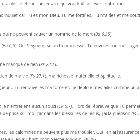
 la faiblesse et tout adversaire qui voudrait se lever contre moi.
pas inquiet car Tu es mon Dieu. Tu me fortifies, Tu m’aides et me sout
tes qui ne peuvent sauver un homme de la mort (
Ba 6,35
)
 (
Ba 6,6
). Oui Seigneur, selon ta promesse, Tu envoies ton messager,
 ne manque de rien (
Ps 23,1
).
tien de ma vie (
Ps 27,1
), ma richesse matérielle et spirituelle.
gueur …Tu renouvelles ma force et…je déploie mes ailes comme un a
je n’entretiens aucun souci (
1P 5,7).
Hors de l’épreuve que Tu perme
a de prise sur moi car dans les blessures de Jésus, j’ai la guérison
(Is 5
, les calomnies ne peuvent plus me troubler. Oui j’en ai l’assurance
sté en Jésus Christ, mon Seigneur (
Rm 8, 38-39
)