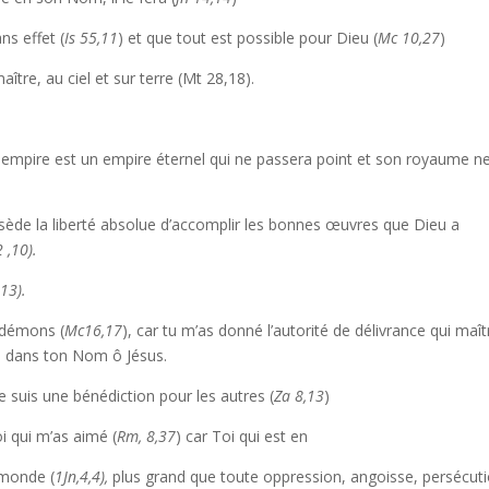
ns effet (
Is 55,11
) et que tout est possible pour Dieu (
Mc 10,27
)
tre, au ciel et sur terre (Mt 28,18).
n empire est un empire éternel qui ne passera point et son royaume n
ssède la liberté absolue d’accomplir les bonnes œuvres que Dieu a
 ,10).
,13).
 démons (
Mc16,17
), car tu m’as donné l’autorité de délivrance qui maît
e, dans ton Nom ô Jésus.
 suis une bénédiction pour les autres (
Za 8,13
)
i qui m’as aimé (
Rm, 8,37
) car Toi qui est en
 monde (
1Jn,4,4),
plus grand que toute oppression, angoisse, persécuti