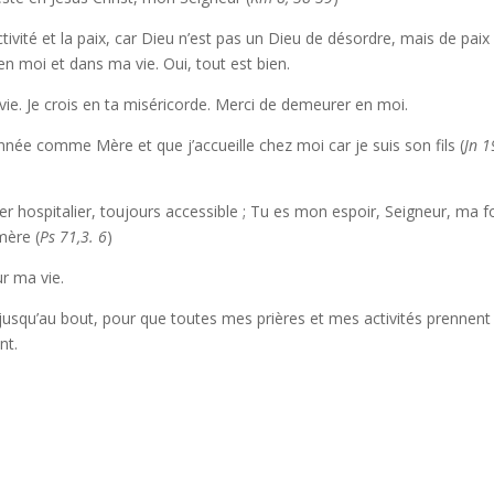
ctivité et la paix, car Dieu n’est pas un Dieu de désordre, mais de paix
en moi et dans ma vie. Oui, tout est bien.
vie. Je crois en ta miséricorde. Merci de demeurer en moi.
née comme Mère et que j’accueille chez moi car je suis son fils (
Jn 1
 hospitalier, toujours accessible ; Tu es mon espoir, Seigneur, ma f
mère (
Ps 71,3. 6
)
r ma vie.
jusqu’au bout, pour que toutes mes prières et mes activités prennent 
nt.