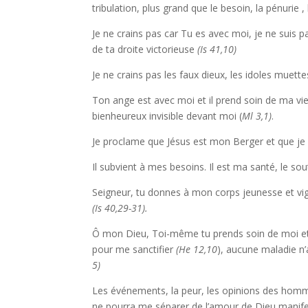
tribulation, plus grand que le besoin, la pénurie ,
Je ne crains pas car Tu es avec moi, je ne suis 
de ta droite victorieuse
(Is 41,10)
Je ne crains pas les faux dieux, les idoles muet
Ton ange est avec moi et il prend soin de ma vie
bienheureux invisible devant moi (
Ml 3,1)
.
Je proclame que Jésus est mon Berger et que je
Il subvient à mes besoins. Il est ma santé, le sou
Seigneur, tu donnes à mon corps jeunesse et vi
(Is 40,29-31).
Ô mon Dieu, Toi-même tu prends soin de moi et 
pour me sanctifier
(He 12,10
), aucune maladie n’
5)
Les événements, la peur, les opinions des hommes
ne pourra me séparer de l’amour de Dieu manife