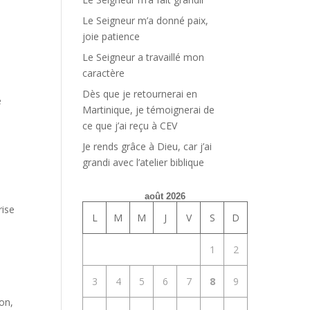
Le Seigneur m’a donné paix,
joie patience
Le Seigneur a travaillé mon
caractère
Dès que je retournerai en
e
Martinique, je témoignerai de
ce que j’ai reçu à CEV
Je rends grâce à Dieu, car j’ai
grandi avec l’atelier biblique
août 2026
rise
L
M
M
J
V
S
D
1
2
3
4
5
6
7
8
9
on,