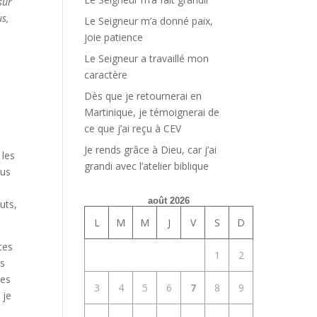
sur
us,
Le Seigneur m’a donné paix,
joie patience
Le Seigneur a travaillé mon
caractère
Dès que je retournerai en
Martinique, je témoignerai de
ce que j’ai reçu à CEV
Je rends grâce à Dieu, car j’ai
 les
grandi avec l’atelier biblique
ous
août 2026
uts,
L
M
M
J
V
S
D
tes
1
2
es
tes
3
4
5
6
7
8
9
 je