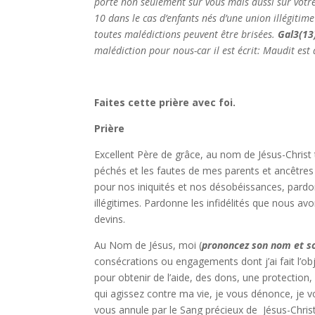
porte non seulement sur vous mais aussi sur votr
10 dans le cas d’enfants nés d’une union illégitim
toutes malédictions peuvent être brisées.
Gal3(13
malédiction pour nous-car il est écrit: Maudit est
Faites cette prière avec foi.
Prière
Excellent Père de grâce, au nom de Jésus-Christ
péchés et les fautes de mes parents et ancêtres 
pour nos iniquités et nos désobéissances, pardonn
illégitimes. Pardonne les infidélités que nous
devins.
Au Nom de Jésus, moi (
prononcez son nom et 
consécrations ou engagements dont j’ai fait l’
pour obtenir de l’aide, des dons, une protection,
qui agissez contre ma vie, je vous dénonce, je v
vous annule par le Sang précieux de Jésus-Christ