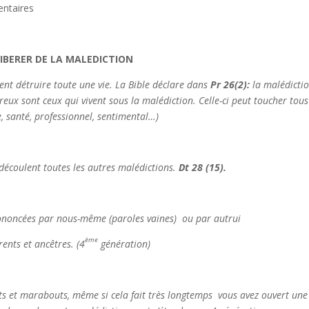
ntaires
LIBERER DE LA MALEDICTION
ent détruire toute une vie. La Bible déclare dans
Pr 26(2):
la malédicti
eux sont ceux qui vivent sous la malédiction. Celle-ci peut toucher tous
ue, santé, professionnel, sentimental…)
 découlent toutes les autres malédictions.
Dt 28
(15).
rononcées par nous-même (paroles vaines) ou par autrui
ème
ts et ancêtres. (4
génération)
s et marabouts, même si cela fait très longtemps vous avez ouvert une