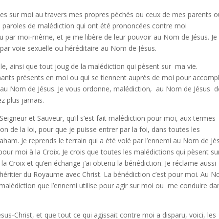
nues sur moi au travers mes propres péchés ou ceux de mes parents o
s paroles de malédiction qui ont été prononcées contre moi
u par moi-même, et je me libère de leur pouvoir au Nom de Jésus. Je
par voie sexuelle ou héréditaire au Nom de Jésus.
able, ainsi que tout joug de la malédiction qui pèsent sur ma vie.
nts présents en moi ou qui se tiennent auprès de moi pour accompl
 au Nom de Jésus. Je vous ordonne, malédiction, au Nom de Jésus d
z plus jamais.
Seigneur et Sauveur, qu’il s’est fait malédiction pour moi, aux termes
n de la loi, pour que je puisse entrer par la foi, dans toutes les
aham. Je reprends le terrain qui a été volé par l’ennemi au Nom de Jé
our moi à la Croix. Je crois que toutes les malédictions qui pèsent su
 la Croix et qu’en échange j’ai obtenu la bénédiction. Je réclame aussi
t cohéritier du Royaume avec Christ. La bénédiction c’est pour moi. Au 
a malédiction que l’ennemi utilise pour agir sur moi ou me conduire da
sus-Christ, et que tout ce qui agissait contre moi a disparu, voici, les