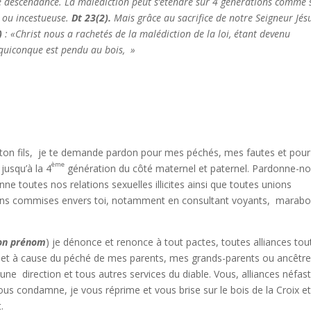
e descendance. La malédiction peut s’étendre sur 4 générations comme 
e ou incestueuse.
Dt 23(2).
Mais grâce au sacrifice de notre Seigneur Jés
)
: «
Christ nous a rachetés de la malédiction de la loi, étant devenu
 quiconque est pendu au bois,
»
 ton fils, je te demande pardon pour mes péchés, mes fautes et pour
ème
jusqu’à la 4
génération du côté maternel et paternel. Pardonne-n
e toutes nos relations sexuelles illicites ainsi que toutes unions
 avons commises envers toi, notamment en consultant voyants, marabo
son prénom
) je dénonce et renonce à tout pactes, toutes alliances tou
objet à cause du péché de mes parents, mes grands-parents ou ancêtr
 une direction et tous autres services du diable. Vous, alliances néfas
ous condamne, je vous réprime et vous brise sur le bois de la Croix et
.