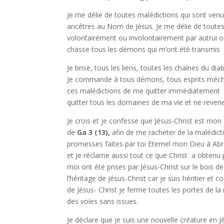
Je me délie de toutes malédictions qui sont ve
ancêtres au Nom de Jésus. Je me délie de toute
volontairement ou involontairement par autrui o
chasse tous les démons qui m’ont été transmis 
Je brise, tous les liens, toutes les chaînes du di
Je commande à tous démons, tous esprits mécha
ces malédictions de me quitter immédiatement
quitter tous les domaines de ma vie et ne revene
Je crois et je confesse que Jésus-Christ est mon 
de
Ga
3 (13),
afin de me racheter de la malédictio
promesses faites par toi Eternel mon Dieu à Abr
et Je réclame aussi tout ce que Christ a obtenu p
moi ont été prises par Jésus-Christ sur le bois de
l’héritage de Jésus-Christ car je suis héritier e
de Jésus- Christ je ferme toutes les portes de l
des voies sans issues.
Je déclare que je suis une nouvelle créature en Jé