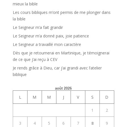
mieux la bible
Les cours bibliques m’ont permis de me plonger dans
la bible
Le Seigneur m’a fait grandir
Le Seigneur m’a donné paix, joie patience
Le Seigneur a travaillé mon caractère
Dès que je retournerai en Martinique, je témoignerai
de ce que j’ai reçu à CEV
Je rends grâce à Dieu, car j’ai grandi avec l’atelier
biblique
août 2026
L
M
M
J
V
S
D
1
2
3
4
5
6
7
8
9