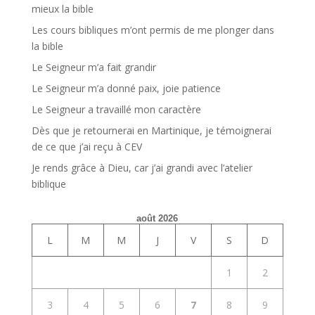
mieux la bible
Les cours bibliques m’ont permis de me plonger dans
la bible
Le Seigneur m’a fait grandir
Le Seigneur m’a donné paix, joie patience
Le Seigneur a travaillé mon caractère
Dès que je retournerai en Martinique, je témoignerai
de ce que j’ai reçu à CEV
Je rends grâce à Dieu, car j’ai grandi avec l’atelier
biblique
août 2026
L
M
M
J
V
S
D
1
2
3
4
5
6
7
8
9