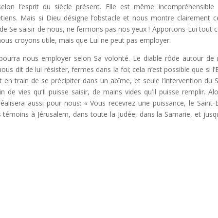
 selon l’esprit du siècle présent. Elle est même incompréhensible
tiens. Mais si Dieu désigne l’obstacle et nous montre clairement c
 de Se saisir de nous, ne fermons pas nos yeux ! Apportons-Lui tout c
e nous croyons utile, mais que Lui ne peut pas employer.
pourra nous employer selon Sa volonté. Le diable rôde autour de
s dit de lui résister, fermes dans la foi; cela n’est possible que si l’E
 en train de se précipiter dans un abîme, et seule l’intervention du S
n de vies qu’Il puisse saisir, de mains vides qu’Il puisse remplir. Alo
 réalisera aussi pour nous:
«
Vous recevrez une puissance, le Saint-E
 témoins à Jérusalem, dans toute la Judée, dans la Samarie, et jusq