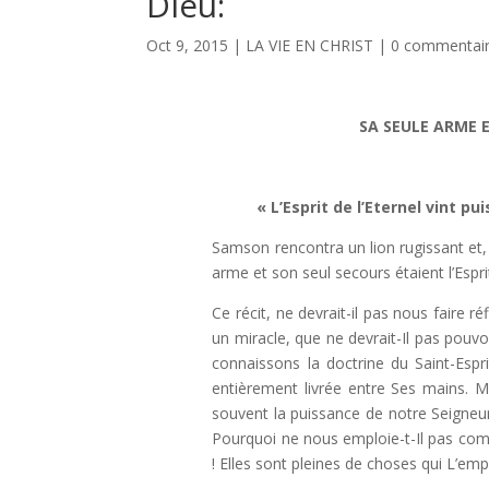
Dieu:
Oct 9, 2015
|
LA VIE EN CHRIST
|
0 commentai
SA SEULE ARME E
« L’Esprit de l’Eternel vint pu
Samson rencontra un lion rugissant et,
arme et son seul secours étaient l’Esprit
Ce récit, ne devrait-il pas nous faire ré
un miracle, que ne devrait-Il pas pouvo
connaissons la doctrine du Saint-Espr
entièrement livrée entre Ses mains. Ma
souvent la puissance de notre Seigneu
Pourquoi ne nous emploie-t-Il pas co
! Elles sont pleines de choses qui L’emp