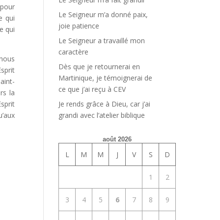
 pour
Le Seigneur m’a donné paix,
e qui
joie patience
e qui
Le Seigneur a travaillé mon
caractère
 nous
Dès que je retournerai en
sprit
Martinique, je témoignerai de
aint-
ce que j’ai reçu à CEV
rs la
sprit
Je rends grâce à Dieu, car j’ai
u’aux
grandi avec l’atelier biblique
août 2026
L
M
M
J
V
S
D
1
2
3
4
5
6
7
8
9