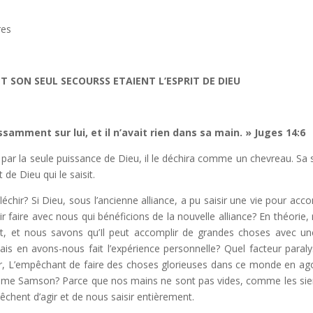
res
T SON SEUL SECOURSS ETAIENT L’ESPRIT DE DIEU
issamment sur lui, et il n’avait rien dans sa main. »
Juges 14:6
 par la seule puissance de Dieu, il le déchira comme un chevreau. Sa 
 de Dieu qui le saisit.
fléchir? Si Dieu, sous l’ancienne alliance, a pu saisir une vie pour acco
ir faire avec nous qui bénéficions de la nouvelle alliance? En théorie,
it, et nous savons qu’Il peut accomplir de grandes choses avec un
is en avons-nous fait l’expérience personnelle? Quel facteur paraly
r, L’empêchant de faire des choses glorieuses dans ce monde en ag
mme Samson? Parce que nos mains ne sont pas vides, comme les si
êchent d’agir et de nous saisir entièrement.