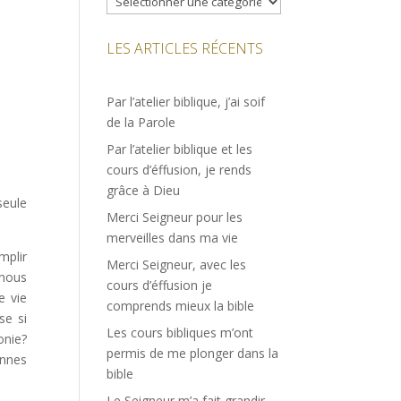
LES ARTICLES RÉCENTS
Par l’atelier biblique, j’ai soif
de la Parole
Par l’atelier biblique et les
cours d’éffusion, je rends
grâce à Dieu
seule
Merci Seigneur pour les
merveilles dans ma vie
mplir
Merci Seigneur, avec les
 nous
cours d’éffusion je
e vie
comprends mieux la bible
se si
Les cours bibliques m’ont
onie?
permis de me plonger dans la
ennes
bible
Le Seigneur m’a fait grandir