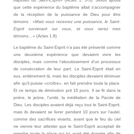
baptisés du Saint-Esprit
» (Actes 1. 3-5). Jésus ajouta
que cette expérience du baptême allait s’accompagner
de la réception de la puissance de Dieu pour être
témoins : «
Mais vous recevrez une puissance, le Saint-
Esprit survenant sur vous, et vous serez mes
témoins…
» (Actes 1.8)
Le baptême du Saint-Esprit n’a pas été présenté comme
une deuxième expérience que devaient vivre les
disciples, mais comme l’aboutissement d’un processus
de consécration de leur part. Le Saint-Esprit était en
eux, entièrement là, mais les disciples devaient diminuer
afin qu’il puisse «croître», en fait prendre toute la place.
Et ce temps de diminution prit 10 jours. Il se fit dans la
prière, le jeûne, l’unité, la méditation de la Parole de
Dieu. Les disciples avaient déjà reçu tout le Saint-Esprit,
mais ils devaient se livrer pendant 10 jours sur l’autel,
comme des sacrifices vivants, avant que le feu du ciel
ne vienne leur attester que le Saint-Esprit acceptait de
prendre toute la place qui lui avait été donnée afin de