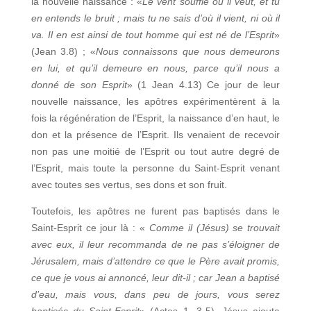
la nouvelle naissance : «
Le vent souffle où il veut, et tu
en entends le bruit ; mais tu ne sais d’où il vient, ni où il
va. Il en est ainsi de tout homme qui est né de l’Esprit
»
(Jean 3.8) ; «
Nous connaissons que nous demeurons
en lui, et qu’il demeure en nous, parce qu’il nous a
donné de son Esprit
» (1 Jean 4.13) Ce jour de leur
nouvelle naissance, les apôtres expérimentèrent à la
fois la régénération de l’Esprit, la naissance d’en haut, le
don et la présence de l’Esprit. Ils venaient de recevoir
non pas une moitié de l’Esprit ou tout autre degré de
l’Esprit, mais toute la personne du Saint-Esprit venant
avec toutes ses vertus, ses dons et son fruit.
Toutefois, les apôtres ne furent pas baptisés dans le
Saint-Esprit ce jour là : «
Comme il (Jésus) se trouvait
avec eux, il leur recommanda de ne pas s’éloigner de
Jérusalem, mais d’attendre ce que le Père avait promis,
ce que je vous ai annoncé, leur dit-il ; car Jean a baptisé
d’eau, mais vous, dans peu de jours, vous serez