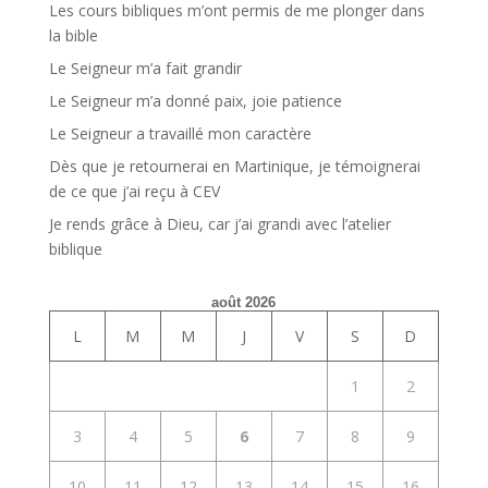
Les cours bibliques m’ont permis de me plonger dans
la bible
Le Seigneur m’a fait grandir
Le Seigneur m’a donné paix, joie patience
Le Seigneur a travaillé mon caractère
Dès que je retournerai en Martinique, je témoignerai
de ce que j’ai reçu à CEV
Je rends grâce à Dieu, car j’ai grandi avec l’atelier
biblique
août 2026
L
M
M
J
V
S
D
1
2
3
4
5
6
7
8
9
10
11
12
13
14
15
16