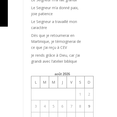
Le Seigneur m’a donné paix,
joie patience
Le Seigneur a travaillé mon
caractère
Dès que je retournerai en
Martinique, je témoignerai de
ce que j’ai reçu à CEV
Je rends grâce à Dieu, car j’ai
grandi avec l’atelier biblique
août 2026
L
M
M
J
V
S
D
1
2
3
4
5
6
7
8
9