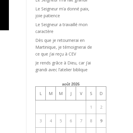
Le Seigneur m’a donné paix,
joie patience
Le Seigneur a travaillé mon
caractère
Dès que je retournerai en
Martinique, je témoignerai de
ce que j’ai reçu à CEV
Je rends grâce à Dieu, car j’ai
grandi avec l’atelier biblique
août 2026
L
M
M
J
V
S
D
1
2
3
4
5
6
7
8
9