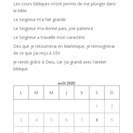
Les cours bibliques m’ont permis de me plonger dans
la bible
Le Seigneur m’a fait grandir
Le Seigneur m’a donné paix, joie patience
Le Seigneur a travaillé mon caractère
Dès que je retournerai en Martinique, je témoignerai
de ce que j’ai reçu à CEV
Je rends grâce à Dieu, car j’ai grandi avec l’atelier
biblique
août 2026
L
M
M
J
V
S
D
1
2
3
4
5
6
7
8
9