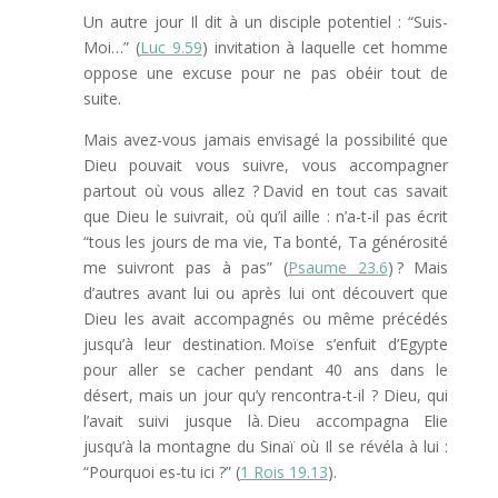
Un autre jour Il dit à un disciple potentiel : “Suis-
Moi…” (
Luc 9.59
) invitation à laquelle cet homme
oppose une excuse pour ne pas obéir tout de
suite.
Mais avez-vous jamais envisagé la possibilité que
Dieu pouvait vous suivre, vous accompagner
partout où vous allez ? David en tout cas savait
que Dieu le suivrait, où qu’il aille : n’a-t-il pas écrit
“tous les jours de ma vie, Ta bonté, Ta générosité
me suivront pas à pas” (
Psaume 23.6
) ? Mais
d’autres avant lui ou après lui ont découvert que
Dieu les avait accompagnés ou même précédés
jusqu’à leur destination. Moïse s’enfuit d’Egypte
pour aller se cacher pendant 40 ans dans le
désert, mais un jour qu’y rencontra-t-il ? Dieu, qui
l’avait suivi jusque là. Dieu accompagna Elie
jusqu’à la montagne du Sinaï où Il se révéla à lui :
“Pourquoi es-tu ici ?” (
1 Rois 19.13
).