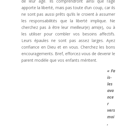
de leur âge. Ils comprendront ainsi que l’âge
apporte la liberté, mais pas toute d’un coup, car ils
ne sont pas aussi prêts qu’ils le croient à assumer
les responsabilités que la liberté implique. Ne
cherchez pas à être leur meilleur(e) ami(e), ou à
les utiliser pour combler vos besoins affectifs.
Leurs épaules ne sont pas assez larges. Ayez
confiance en Dieu et en vous. Cherchez les bons
encouragements. Bref, efforcez-vous de devenir le
parent modèle que vos enfants méritent.
« Fa
is-
les
ava
nce
r
vers
moi
,