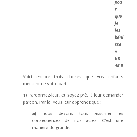
pou
r
que
je
les
béni
sse
»
Gn
48.9
Voici encore trois choses que vos enfants
méritent de votre part :
1)
Pardonnez-leur, et soyez prêt à leur demander
pardon. Par là, vous leur apprenez que :
a)
nous devons tous assumer les
conséquences de nos actes. C’est une
manière de grandir.