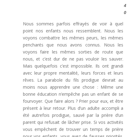
4
0
Nous sommes parfois effrayés de voir à quel
point nos enfants nous ressemblent. Nous les
voyons combattre les mêmes peurs, les mêmes
penchants que nous avons connus. Nous les
voyons faire les mêmes sorties de route que
nous, et c’est dur de ne pas vouloir les sauver.
Mais quelquefois c’est impossible. Ils ont grandi
avec leur propre mentalité, leurs forces et leurs
rêves. La parabole du fils prodigue devrait au
moins nous apprendre une chose : Même une
bonne éducation n’empêche pas un enfant de se
fourvoyer. Que faire alors ? Prier pour eux, et être
présent à leur retour. Plus d’un adulte accompli a
été autrefois prodigue, sauvé par la prière d’un
parent qui refusait de lâcher prise. Si vos activités
vous empêchent de trouver un temps de prière
pour vos enfants, vous avez de fausses priorités.