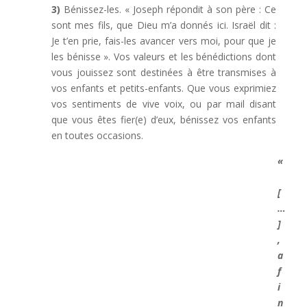
3)
Bénissez-les. « Joseph répondit à son père : Ce
sont mes fils, que Dieu m’a donnés ici. Israël dit :
Je t’en prie, fais-les avancer vers moi, pour que je
les bénisse ». Vos valeurs et les bénédictions dont
vous jouissez sont destinées à être transmises à
vos enfants et petits-enfants. Que vous exprimiez
vos sentiments de vive voix, ou par mail disant
que vous êtes fier(e) d’eux, bénissez vos enfants
en toutes occasions.
«
[
…
]
,
a
f
i
n