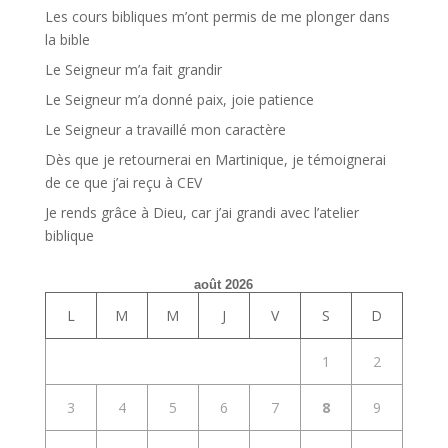
Les cours bibliques m’ont permis de me plonger dans
la bible
Le Seigneur m’a fait grandir
Le Seigneur m’a donné paix, joie patience
Le Seigneur a travaillé mon caractère
Dès que je retournerai en Martinique, je témoignerai
de ce que j’ai reçu à CEV
Je rends grâce à Dieu, car j’ai grandi avec l’atelier
biblique
août 2026
L
M
M
J
V
S
D
1
2
3
4
5
6
7
8
9