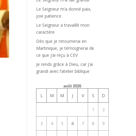
Le Seigneur m’a donné paix,
joie patience
Le Seigneur a travaillé mon
caractère
Dès que je retournerai en
Martinique, je témoignerai de
ce que j’ai reçu à CEV
Je rends grâce à Dieu, car j’ai
grandi avec l’atelier biblique
août 2026
L
M
M
J
V
S
D
1
2
3
4
5
6
7
8
9