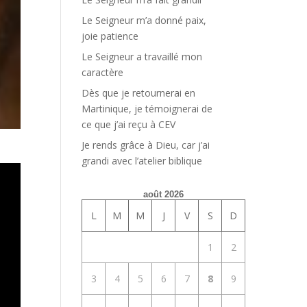
Le Seigneur m’a donné paix,
joie patience
Le Seigneur a travaillé mon
caractère
Dès que je retournerai en
Martinique, je témoignerai de
ce que j’ai reçu à CEV
Je rends grâce à Dieu, car j’ai
grandi avec l’atelier biblique
août 2026
L
M
M
J
V
S
D
1
2
3
4
5
6
7
8
9