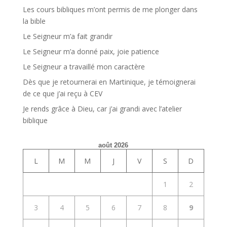
Les cours bibliques m’ont permis de me plonger dans
la bible
Le Seigneur m’a fait grandir
Le Seigneur m’a donné paix, joie patience
Le Seigneur a travaillé mon caractère
Dès que je retournerai en Martinique, je témoignerai
de ce que j’ai reçu à CEV
Je rends grâce à Dieu, car j’ai grandi avec l’atelier
biblique
août 2026
L
M
M
J
V
S
D
1
2
3
4
5
6
7
8
9