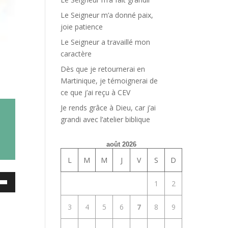
Le Seigneur m’a donné paix,
joie patience
Le Seigneur a travaillé mon
caractère
Dès que je retournerai en
Martinique, je témoignerai de
ce que j’ai reçu à CEV
Je rends grâce à Dieu, car j’ai
grandi avec l’atelier biblique
août 2026
L
M
M
J
V
S
D
ez
1
2
es
3
4
5
6
7
8
9
bas