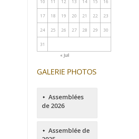
10
11
12
13
14
15
16
enter
17
18
19
20
21
22
23
uer
24
25
26
27
28
29
30
e.
31
« Juil
GALERIE PHOTOS
Assemblées
de 2026
Assemblée de