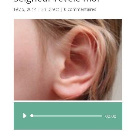
Fév 5, 2014
|
En Direct
|
0 commentaires
Lecteur
00:00
audio