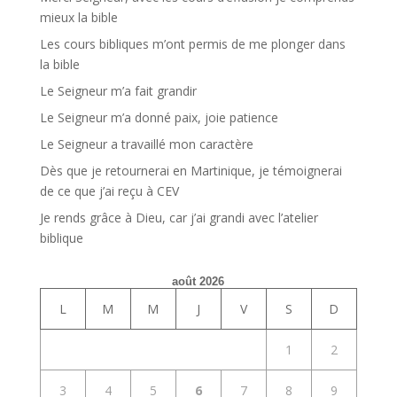
mieux la bible
Les cours bibliques m’ont permis de me plonger dans
la bible
Le Seigneur m’a fait grandir
Le Seigneur m’a donné paix, joie patience
Le Seigneur a travaillé mon caractère
Dès que je retournerai en Martinique, je témoignerai
de ce que j’ai reçu à CEV
Je rends grâce à Dieu, car j’ai grandi avec l’atelier
biblique
août 2026
L
M
M
J
V
S
D
1
2
3
4
5
6
7
8
9