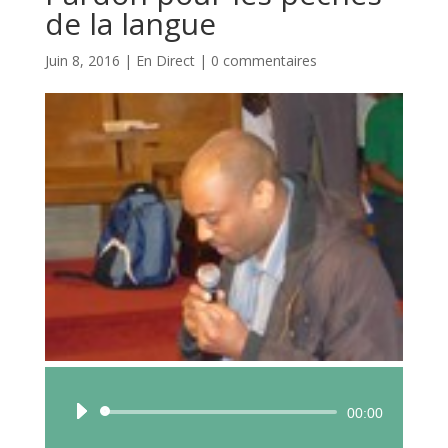
de la langue
Juin 8, 2016
|
En Direct
|
0 commentaires
Lecteur
00:00
audio