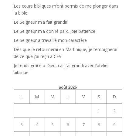
Les cours bibliques m’ont permis de me plonger dans
la bible
Le Seigneur m’a fait grandir
Le Seigneur m’a donné paix, joie patience
Le Seigneur a travaillé mon caractère
Dès que je retournerai en Martinique, je témoignerai
de ce que j’ai reçu à CEV
Je rends grâce à Dieu, car j’ai grandi avec l’atelier
biblique
août 2026
L
M
M
J
V
S
D
1
2
3
4
5
6
7
8
9