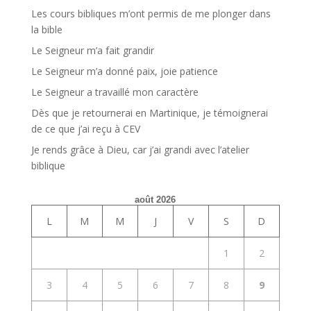
Les cours bibliques m’ont permis de me plonger dans
la bible
Le Seigneur m’a fait grandir
Le Seigneur m’a donné paix, joie patience
Le Seigneur a travaillé mon caractère
Dès que je retournerai en Martinique, je témoignerai
de ce que j’ai reçu à CEV
Je rends grâce à Dieu, car j’ai grandi avec l’atelier
biblique
août 2026
L
M
M
J
V
S
D
1
2
3
4
5
6
7
8
9