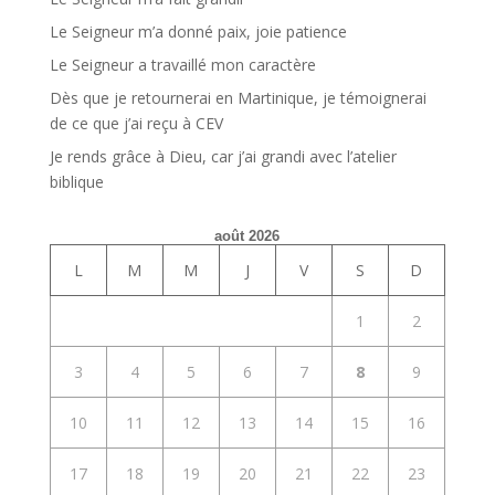
Le Seigneur m’a donné paix, joie patience
Le Seigneur a travaillé mon caractère
Dès que je retournerai en Martinique, je témoignerai
de ce que j’ai reçu à CEV
Je rends grâce à Dieu, car j’ai grandi avec l’atelier
biblique
août 2026
L
M
M
J
V
S
D
1
2
3
4
5
6
7
8
9
10
11
12
13
14
15
16
17
18
19
20
21
22
23