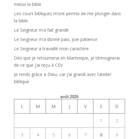
mieux la bible
Les cours bibliques m’ont permis de me plonger dans
la bible
Le Seigneur m’a fait grandir
Le Seigneur m’a donné paix, joie patience
Le Seigneur a travaillé mon caractère
Dès que je retournerai en Martinique, je témoignerai
de ce que j’ai reçu à CEV
Je rends grâce à Dieu, car j’ai grandi avec l’atelier
biblique
août 2026
L
M
M
J
V
S
D
1
2
3
4
5
6
7
8
9