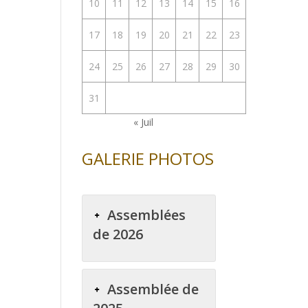
10
11
12
13
14
15
16
enter
17
18
19
20
21
22
23
uer
24
25
26
27
28
29
30
e.
31
« Juil
GALERIE PHOTOS
Assemblées
de 2026
Assemblée de