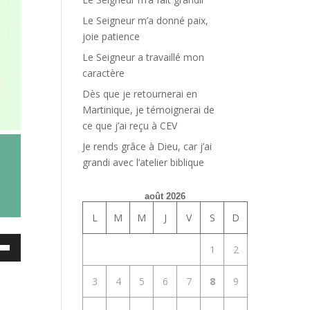
Le Seigneur m’a donné paix,
joie patience
Le Seigneur a travaillé mon
caractère
Dès que je retournerai en
Martinique, je témoignerai de
ce que j’ai reçu à CEV
Je rends grâce à Dieu, car j’ai
grandi avec l’atelier biblique
août 2026
L
M
M
J
V
S
D
ez
1
2
es
3
4
5
6
7
8
9
bas