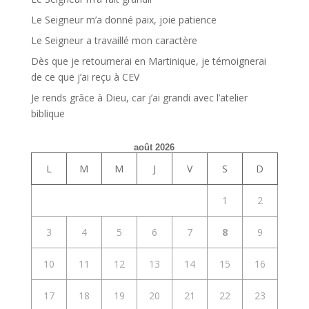
Le Seigneur m’a donné paix, joie patience
Le Seigneur a travaillé mon caractère
Dès que je retournerai en Martinique, je témoignerai
de ce que j’ai reçu à CEV
Je rends grâce à Dieu, car j’ai grandi avec l’atelier
biblique
août 2026
L
M
M
J
V
S
D
1
2
3
4
5
6
7
8
9
10
11
12
13
14
15
16
17
18
19
20
21
22
23