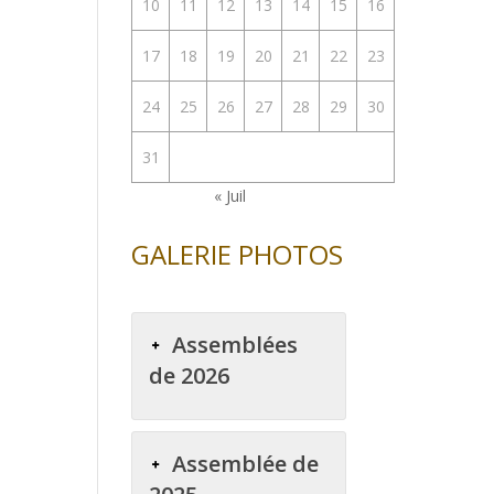
10
11
12
13
14
15
16
enter
17
18
19
20
21
22
23
uer
24
25
26
27
28
29
30
e.
31
« Juil
GALERIE PHOTOS
Assemblées
de 2026
Assemblée de