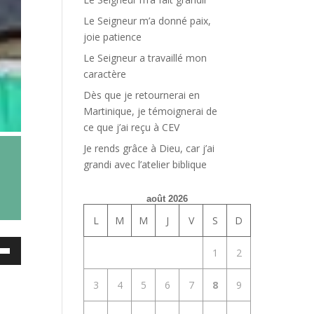
Le Seigneur m’a donné paix,
joie patience
Le Seigneur a travaillé mon
caractère
Dès que je retournerai en
Martinique, je témoignerai de
ce que j’ai reçu à CEV
Je rends grâce à Dieu, car j’ai
grandi avec l’atelier biblique
août 2026
L
M
M
J
V
S
D
ez
1
2
es
3
4
5
6
7
8
9
bas