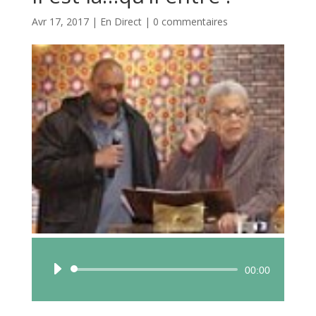
Avr 17, 2017
|
En Direct
|
0 commentaires
Lecteur
00:00
audio