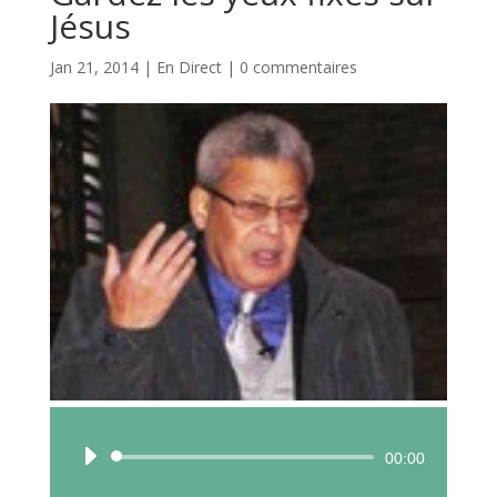
Jésus
Jan 21, 2014
|
En Direct
|
0 commentaires
Lecteur
00:00
audio