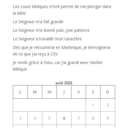
Les cours bibliques m’ont permis de me plonger dans
la bible
Le Seigneur m’a fait grandir
Le Seigneur m’a donné paix, joie patience
Le Seigneur a travaillé mon caractère
Dès que je retournerai en Martinique, je témoignerai
de ce que j’ai reçu à CEV
Je rends grâce à Dieu, car j’ai grandi avec l’atelier
biblique
août 2026
L
M
M
J
V
S
D
1
2
3
4
5
6
7
8
9