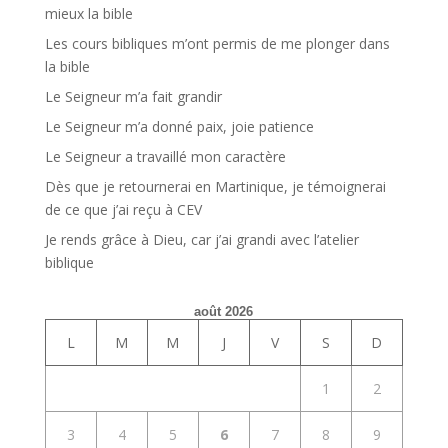
mieux la bible
Les cours bibliques m’ont permis de me plonger dans
la bible
Le Seigneur m’a fait grandir
Le Seigneur m’a donné paix, joie patience
Le Seigneur a travaillé mon caractère
Dès que je retournerai en Martinique, je témoignerai
de ce que j’ai reçu à CEV
Je rends grâce à Dieu, car j’ai grandi avec l’atelier
biblique
août 2026
L
M
M
J
V
S
D
1
2
3
4
5
6
7
8
9