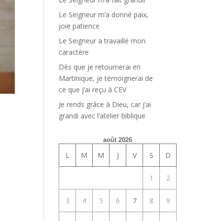
Le Seigneur m’a donné paix,
joie patience
Le Seigneur a travaillé mon
caractère
Dès que je retournerai en
Martinique, je témoignerai de
ce que j’ai reçu à CEV
Je rends grâce à Dieu, car j’ai
grandi avec l’atelier biblique
août 2026
L
M
M
J
V
S
D
1
2
3
4
5
6
7
8
9