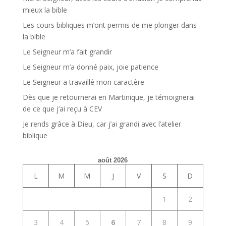
mieux la bible
Les cours bibliques m’ont permis de me plonger dans
la bible
Le Seigneur m’a fait grandir
Le Seigneur m’a donné paix, joie patience
Le Seigneur a travaillé mon caractère
Dès que je retournerai en Martinique, je témoignerai
de ce que j’ai reçu à CEV
Je rends grâce à Dieu, car j’ai grandi avec l’atelier
biblique
août 2026
L
M
M
J
V
S
D
1
2
3
4
5
6
7
8
9