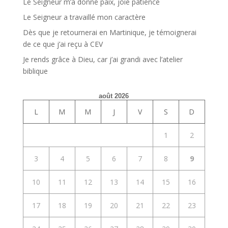
Le Seigneur m’a donné paix, joie patience
Le Seigneur a travaillé mon caractère
Dès que je retournerai en Martinique, je témoignerai
de ce que j’ai reçu à CEV
Je rends grâce à Dieu, car j’ai grandi avec l’atelier
biblique
août 2026
L
M
M
J
V
S
D
1
2
3
4
5
6
7
8
9
10
11
12
13
14
15
16
17
18
19
20
21
22
23