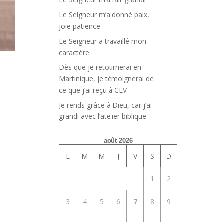
Le Seigneur m’a donné paix,
joie patience
Le Seigneur a travaillé mon
caractère
Dès que je retournerai en
Martinique, je témoignerai de
ce que j’ai reçu à CEV
Je rends grâce à Dieu, car j’ai
grandi avec l’atelier biblique
août 2026
L
M
M
J
V
S
D
1
2
3
4
5
6
7
8
9