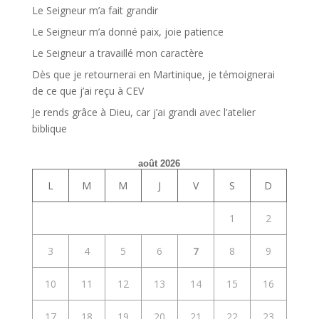
Le Seigneur m’a fait grandir
Le Seigneur m’a donné paix, joie patience
Le Seigneur a travaillé mon caractère
Dès que je retournerai en Martinique, je témoignerai
de ce que j’ai reçu à CEV
Je rends grâce à Dieu, car j’ai grandi avec l’atelier
biblique
août 2026
L
M
M
J
V
S
D
1
2
3
4
5
6
7
8
9
10
11
12
13
14
15
16
17
18
19
20
21
22
23