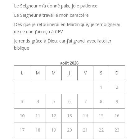
Le Seigneur m’a donné paix, joie patience
Le Seigneur a travaillé mon caractère
Dès que je retournerai en Martinique, je témoignerai
de ce que j’ai reçu à CEV
Je rends grâce à Dieu, car j’ai grandi avec l’atelier
biblique
août 2026
L
M
M
J
V
S
D
1
2
3
4
5
6
7
8
9
10
11
12
13
14
15
16
17
18
19
20
21
22
23