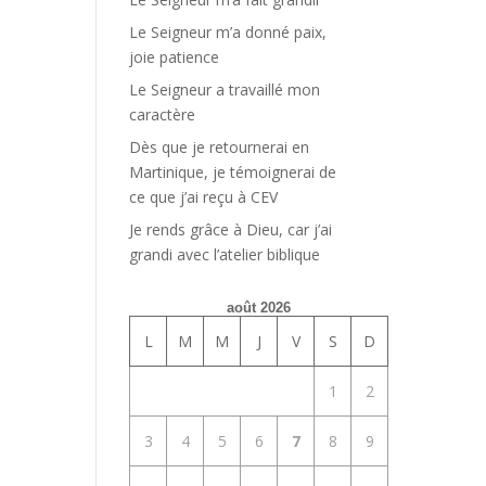
Le Seigneur m’a donné paix,
joie patience
Le Seigneur a travaillé mon
caractère
Dès que je retournerai en
Martinique, je témoignerai de
ce que j’ai reçu à CEV
Je rends grâce à Dieu, car j’ai
grandi avec l’atelier biblique
août 2026
L
M
M
J
V
S
D
1
2
3
4
5
6
7
8
9