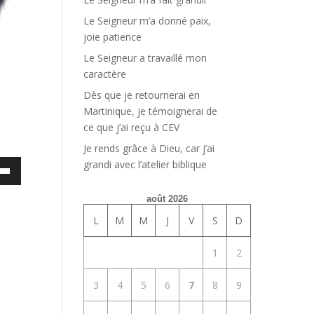
Le Seigneur m’a donné paix,
joie patience
Le Seigneur a travaillé mon
caractère
Dès que je retournerai en
Martinique, je témoignerai de
ce que j’ai reçu à CEV
Je rends grâce à Dieu, car j’ai
grandi avec l’atelier biblique
ez
es
août 2026
bas
L
M
M
J
V
S
D
enter
1
2
uer
3
4
5
6
7
8
9
e.