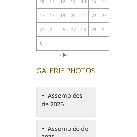
10
11
12
13
14
15
16
bas
17
18
19
20
21
22
23
enter
24
25
26
27
28
29
30
uer
31
e.
« Juil
GALERIE PHOTOS
Assemblées
de 2026
Assemblée de