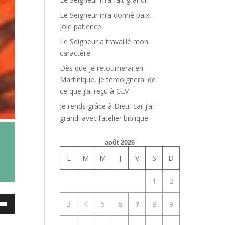
Le Seigneur m’a donné paix,
joie patience
Le Seigneur a travaillé mon
caractère
Dès que je retournerai en
Martinique, je témoignerai de
ce que j’ai reçu à CEV
Je rends grâce à Dieu, car j’ai
grandi avec l’atelier biblique
août 2026
L
M
M
J
V
S
D
1
2
ez
3
4
5
6
7
8
9
es