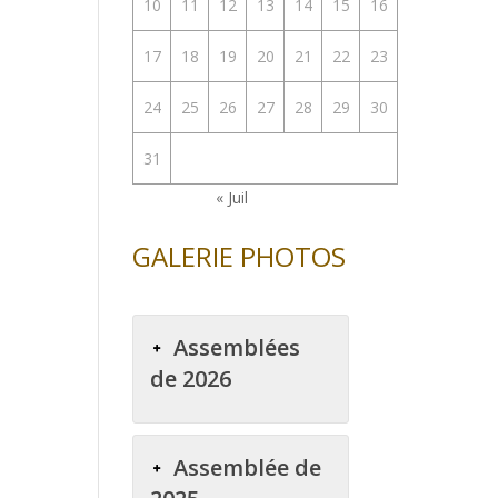
10
11
12
13
14
15
16
enter
17
18
19
20
21
22
23
uer
24
25
26
27
28
29
30
e.
31
« Juil
GALERIE PHOTOS
Assemblées
de 2026
Assemblée de