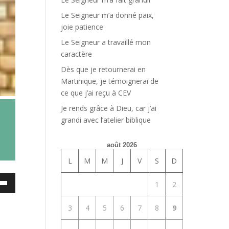
Le Seigneur m’a donné paix,
joie patience
Le Seigneur a travaillé mon
caractère
Dès que je retournerai en
Martinique, je témoignerai de
ce que j’ai reçu à CEV
Je rends grâce à Dieu, car j’ai
grandi avec l’atelier biblique
août 2026
L
M
M
J
V
S
D
ez
1
2
es
3
4
5
6
7
8
9
bas