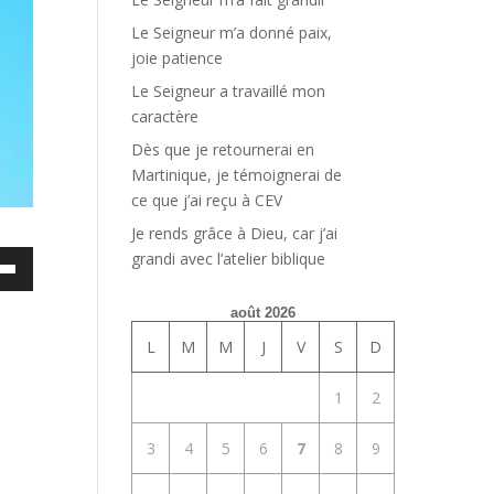
Le Seigneur m’a donné paix,
joie patience
Le Seigneur a travaillé mon
caractère
Dès que je retournerai en
Martinique, je témoignerai de
ce que j’ai reçu à CEV
Je rends grâce à Dieu, car j’ai
grandi avec l’atelier biblique
ez
es
août 2026
bas
L
M
M
J
V
S
D
enter
1
2
uer
3
4
5
6
7
8
9
e.