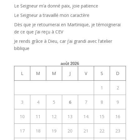
Le Seigneur m’a donné paix, joie patience
Le Seigneur a travaillé mon caractère
Dès que je retournerai en Martinique, je témoignerai
de ce que j’ai reçu à CEV
Je rends grâce à Dieu, car j’ai grandi avec l’atelier
biblique
août 2026
L
M
M
J
V
S
D
1
2
3
4
5
6
7
8
9
10
11
12
13
14
15
16
17
18
19
20
21
22
23