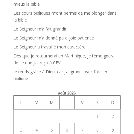
mieux la bible
Les cours bibliques m’ont permis de me plonger dans
la bible
Le Seigneur m’a fait grandir
Le Seigneur m’a donné paix, joie patience
Le Seigneur a travaillé mon caractère
Dès que je retournerai en Martinique, je témoignerai
de ce que j’ai reçu à CEV
Je rends grâce à Dieu, car j’ai grandi avec l’atelier
biblique
août 2026
L
M
M
J
V
S
D
1
2
3
4
5
6
7
8
9