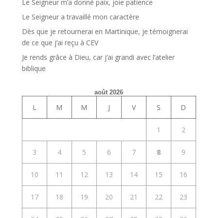
Le Seigneur m’a donné paix, joie patience
Le Seigneur a travaillé mon caractère
Dès que je retournerai en Martinique, je témoignerai
de ce que j’ai reçu à CEV
Je rends grâce à Dieu, car j’ai grandi avec l’atelier
biblique
août 2026
L
M
M
J
V
S
D
1
2
3
4
5
6
7
8
9
10
11
12
13
14
15
16
17
18
19
20
21
22
23