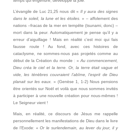
temps qui engendre, développe la joie.
L’évangile de Luc 21,25 nous dit «
Il y aura des signes
dans le soleil, la lune et les étoiles.
» – affolement des
nations –fracas de la mer en tempête (tsunami, donc) –
mort dans la peur. Automatiquement je pense qu’il y a
erreur d’aiguillage ! Mais en réalité c’est moi qui fais
fausse route ! Au fond, avec ces histoires de
cataclysme, ne sommes-nous pas projetés comme au
début de la Création du monde : «
Au commencement,
Dieu créa le ciel et la terre. Or, la terre était vague et
vide, les ténèbres couvraient l’abîme, l’esprit de Dieu
planait sur les eaux.
» (Genèse 1, 1-2) Nous pensions
être orientés sur Noël et voilà que nous sommes invités
à participer à une nouvelle création pour nous-mêmes !
Le Seigneur vient !
Mais, en réalité, ce discours de Jésus me rappelle
personnellement les manifestations de Dieu dans le livre
de l’Exode: «
Or le surlendemain, au lever du jour, il y