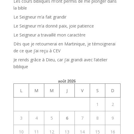
Les cours bibliques m’ont permis de me plonger dans
la bible
Le Seigneur m’a fait grandir
Le Seigneur m’a donné paix, joie patience
Le Seigneur a travaillé mon caractère
Dès que je retournerai en Martinique, je témoignerai
de ce que j’ai reçu à CEV
Je rends grâce à Dieu, car j’ai grandi avec l’atelier
biblique
août 2026
L
M
M
J
V
S
D
1
2
3
4
5
6
7
8
9
10
11
12
13
14
15
16