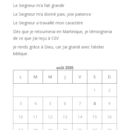
Le Seigneur m’a fait grandir
Le Seigneur m’a donné paix, joie patience
Le Seigneur a travaillé mon caractère
Dès que je retournerai en Martinique, je témoignerai
de ce que j’ai reçu à CEV
Je rends grâce à Dieu, car j’ai grandi avec l’atelier
biblique
août 2026
L
M
M
J
V
S
D
1
2
3
4
5
6
7
8
9
10
11
12
13
14
15
16