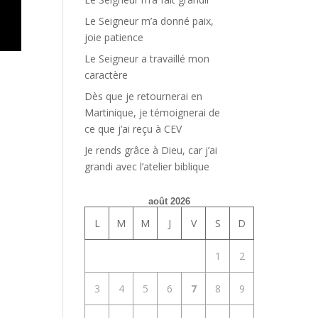
Le Seigneur m’a donné paix,
joie patience
Le Seigneur a travaillé mon
caractère
Dès que je retournerai en
Martinique, je témoignerai de
ce que j’ai reçu à CEV
Je rends grâce à Dieu, car j’ai
grandi avec l’atelier biblique
août 2026
L
M
M
J
V
S
D
1
2
3
4
5
6
7
8
9