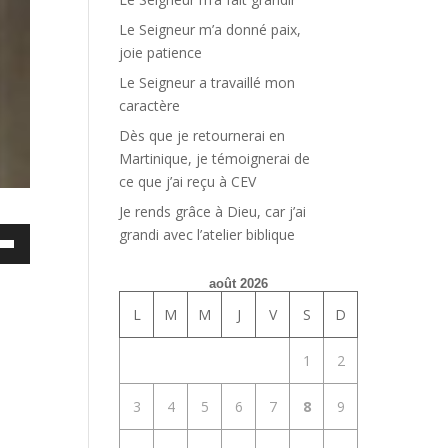
Le Seigneur m’a donné paix,
joie patience
Le Seigneur a travaillé mon
caractère
Dès que je retournerai en
Martinique, je témoignerai de
ce que j’ai reçu à CEV
Je rends grâce à Dieu, car j’ai
grandi avec l’atelier biblique
ez
es
août 2026
bas
L
M
M
J
V
S
D
enter
1
2
uer
3
4
5
6
7
8
9
e.