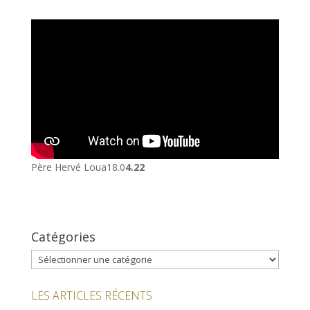
Résurrection est une
fête de l’Espérance
Sep 1, 2022
|
Homélies
Père Hervé Loua18.0
4.22
Catégories
Catégories
LES ARTICLES RÉCENTS