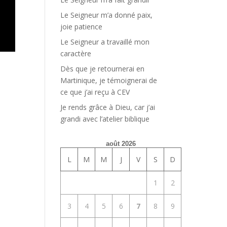
Le Seigneur m’a donné paix,
joie patience
Le Seigneur a travaillé mon
caractère
Dès que je retournerai en
Martinique, je témoignerai de
ce que j’ai reçu à CEV
Je rends grâce à Dieu, car j’ai
grandi avec l’atelier biblique
août 2026
L
M
M
J
V
S
D
1
2
3
4
5
6
7
8
9