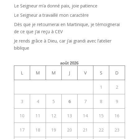
Le Seigneur m’a donné paix, joie patience
Le Seigneur a travaillé mon caractère
Dès que je retournerai en Martinique, je témoignerai
de ce que j’ai reçu à CEV
Je rends grâce à Dieu, car j’ai grandi avec l’atelier
biblique
août 2026
L
M
M
J
V
S
D
1
2
3
4
5
6
7
8
9
10
11
12
13
14
15
16
17
18
19
20
21
22
23